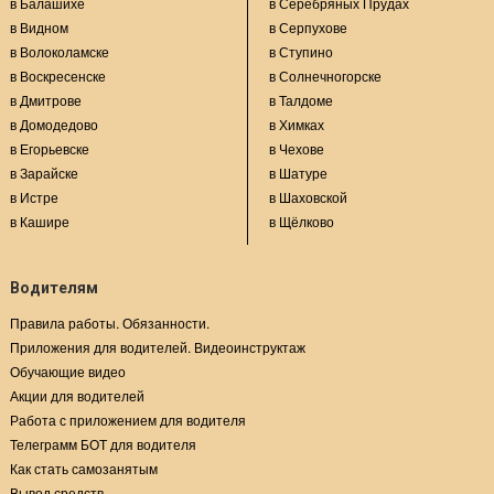
в Балашихе
в Серебряных Прудах
в Видном
в Серпухове
в Волоколамске
в Ступино
в Воскресенске
в Солнечногорске
в Дмитрове
в Талдоме
в Домодедово
в Химках
в Егорьевске
в Чехове
в Зарайске
в Шатуре
в Истре
в Шаховской
в Кашире
в Щёлково
Водителям
Правила работы. Обязанности.
Приложения для водителей. Видеоинструктаж
Обучающие видео
Акции для водителей
Работа с приложением для водителя
Телеграмм БОТ для водителя
Как стать самозанятым
Вывод средств