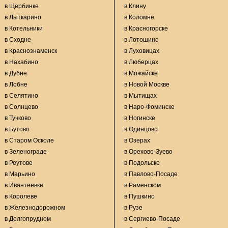
в Щербинке
в Клину
в Лыткарино
в Коломне
в Котельники
в Красногорске
в Сходне
в Лотошино
в Краснознаменск
в Луховицах
в Нахабино
в Люберцах
в Дубне
в Можайске
в Лобне
в Новой Москве
в Селятино
в Мытищах
в Солнцево
в Наро-Фоминске
в Тучково
в Ногинске
в Бутово
в Одинцово
в Старом Осколе
в Озерах
в Зеленограде
в Орехово-Зуево
в Реутове
в Подольске
в Марьино
в Павлово-Посаде
в Ивантеевке
в Раменском
в Королеве
в Пушкино
в Железнодорожном
в Рузе
в Долгопрудном
в Сергиево-Посаде