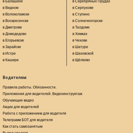
в Балашихе
в Серебряных Прудах
в Видном
в Серпухове
в Волоколамске
в Ступино
в Воскресенске
в Солнечногорске
в Дмитрове
в Талдоме
в Домодедово
в Химках
в Егорьевске
в Чехове
в Зарайске
в Шатуре
в Истре
в Шаховской
в Кашире
в Щёлково
Водителям
Правила работы. Обязанности.
Приложения для водителей. Видеоинструктаж
Обучающие видео
Акции для водителей
Работа с приложением для водителя
Телеграмм БОТ для водителя
Как стать самозанятым
Вывод средств