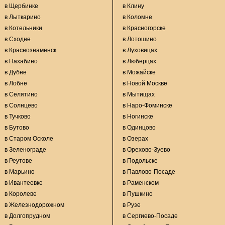
в Щербинке
в Клину
в Лыткарино
в Коломне
в Котельники
в Красногорске
в Сходне
в Лотошино
в Краснознаменск
в Луховицах
в Нахабино
в Люберцах
в Дубне
в Можайске
в Лобне
в Новой Москве
в Селятино
в Мытищах
в Солнцево
в Наро-Фоминске
в Тучково
в Ногинске
в Бутово
в Одинцово
в Старом Осколе
в Озерах
в Зеленограде
в Орехово-Зуево
в Реутове
в Подольске
в Марьино
в Павлово-Посаде
в Ивантеевке
в Раменском
в Королеве
в Пушкино
в Железнодорожном
в Рузе
в Долгопрудном
в Сергиево-Посаде