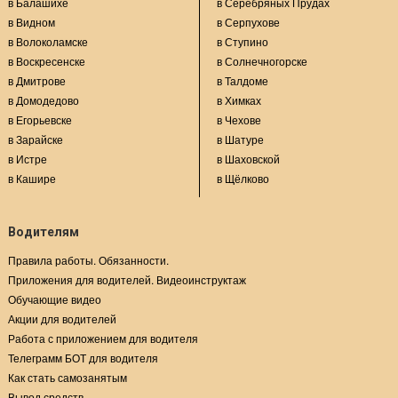
в Балашихе
в Серебряных Прудах
в Видном
в Серпухове
в Волоколамске
в Ступино
в Воскресенске
в Солнечногорске
в Дмитрове
в Талдоме
в Домодедово
в Химках
в Егорьевске
в Чехове
в Зарайске
в Шатуре
в Истре
в Шаховской
в Кашире
в Щёлково
Водителям
Правила работы. Обязанности.
Приложения для водителей. Видеоинструктаж
Обучающие видео
Акции для водителей
Работа с приложением для водителя
Телеграмм БОТ для водителя
Как стать самозанятым
Вывод средств