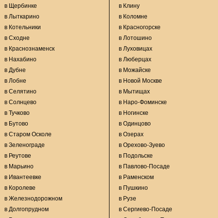
в Щербинке
в Клину
в Лыткарино
в Коломне
в Котельники
в Красногорске
в Сходне
в Лотошино
в Краснознаменск
в Луховицах
в Нахабино
в Люберцах
в Дубне
в Можайске
в Лобне
в Новой Москве
в Селятино
в Мытищах
в Солнцево
в Наро-Фоминске
в Тучково
в Ногинске
в Бутово
в Одинцово
в Старом Осколе
в Озерах
в Зеленограде
в Орехово-Зуево
в Реутове
в Подольске
в Марьино
в Павлово-Посаде
в Ивантеевке
в Раменском
в Королеве
в Пушкино
в Железнодорожном
в Рузе
в Долгопрудном
в Сергиево-Посаде