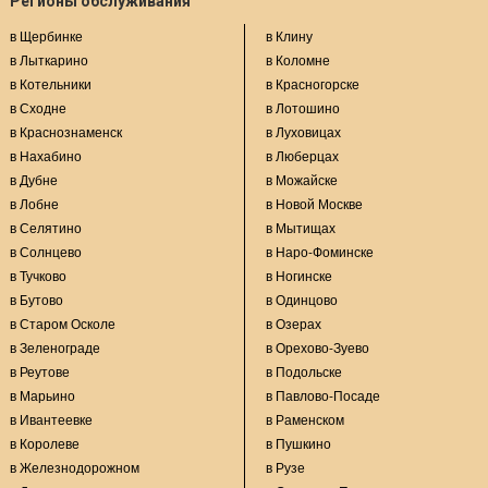
Регионы обслуживания
в Щербинке
в Клину
в Лыткарино
в Коломне
в Котельники
в Красногорске
в Сходне
в Лотошино
в Краснознаменск
в Луховицах
в Нахабино
в Люберцах
в Дубне
в Можайске
в Лобне
в Новой Москве
в Селятино
в Мытищах
в Солнцево
в Наро-Фоминске
в Тучково
в Ногинске
в Бутово
в Одинцово
в Старом Осколе
в Озерах
в Зеленограде
в Орехово-Зуево
в Реутове
в Подольске
в Марьино
в Павлово-Посаде
в Ивантеевке
в Раменском
в Королеве
в Пушкино
в Железнодорожном
в Рузе