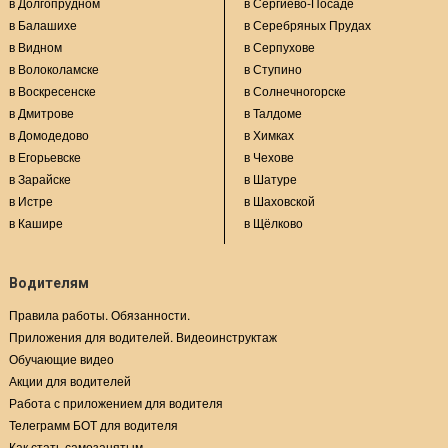
в Долгопрудном
в Сергиево-Посаде
в Балашихе
в Серебряных Прудах
в Видном
в Серпухове
в Волоколамске
в Ступино
в Воскресенске
в Солнечногорске
в Дмитрове
в Талдоме
в Домодедово
в Химках
в Егорьевске
в Чехове
в Зарайске
в Шатуре
в Истре
в Шаховской
в Кашире
в Щёлково
Водителям
Правила работы. Обязанности.
Приложения для водителей. Видеоинструктаж
Обучающие видео
Акции для водителей
Работа с приложением для водителя
Телеграмм БОТ для водителя
Как стать самозанятым