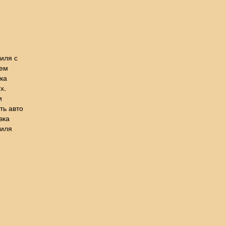
иля с
лем
ка
х.
и
ть авто
вка
биля