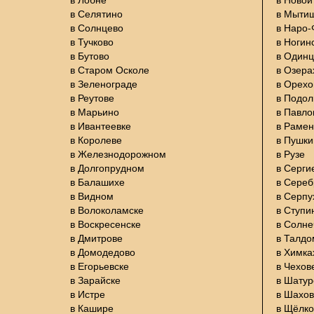
в Селятино
в Мыти
в Солнцево
в Наро
в Тучково
в Ногин
в Бутово
в Один
в Старом Осколе
в Озера
в Зеленограде
в Орехо
в Реутове
в Подол
в Марьино
в Павло
в Ивантеевке
в Раме
в Королеве
в Пушки
в Железнодорожном
в Рузе
в Долгопрудном
в Серги
в Балашихе
в Сере
в Видном
в Серпу
в Волоколамске
в Ступи
в Воскресенске
в Солне
в Дмитрове
в Талдо
в Домодедово
в Химка
в Егорьевске
в Чехов
в Зарайске
в Шатур
в Истре
в Шахов
в Кашире
в Щёлко