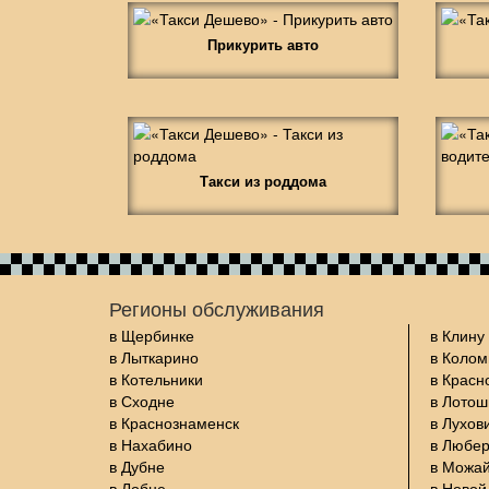
Прикурить авто
Такси из роддома
Регионы обслуживания
в Щербинке
в Клину
в Лыткарино
в Колом
в Котельники
в Красн
в Сходне
в Лото
в Краснознаменск
в Лухов
в Нахабино
в Любе
в Дубне
в Можа
в Лобне
в Новой