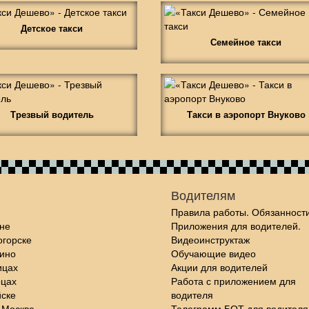
Детское такси
Семейное такси
Трезвый водитель
Такси в аэропорт Внуково
Водителям
Правила работы. Обязанности
не
Приложения для водителей.
огорске
Видеоинструктаж
шино
Обучающие видео
ицах
Акции для водителей
рцах
Работа с приложением для
йске
водителя
 Москве
Телеграмм БОТ для водителя