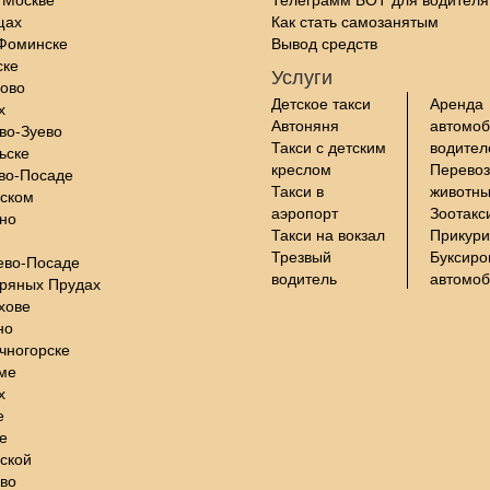
щах
Как стать самозанятым
-Фоминске
Вывод средств
ске
Услуги
цово
Детское такси
Аренда
х
Автоняня
автомоб
во-Зуево
Такси с детским
водите
ьске
креслом
Перевоз
во-Посаде
Такси в
животны
нском
аэропорт
Зоотакс
но
Такси на вокзал
Прикури
Трезвый
Буксиро
ево-Посаде
водитель
автомо
бряных Прудах
хове
но
чногорске
ме
х
е
е
ской
во