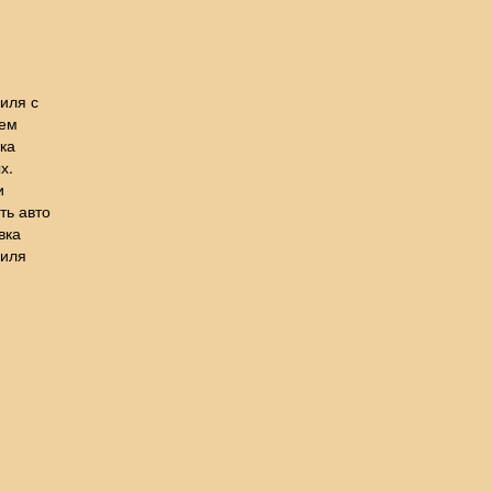
иля с
лем
ка
х.
и
ть авто
вка
биля