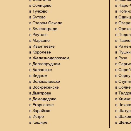
в Солнцево
в Наро
в Тучково
в Ногин
в Бутово
в Один
в Старом Осколе
в Озера
в Зеленограде
в Орехо
в Реутове
в Подол
в Марьино
в Павло
в Ивантеевке
в Раме
в Королеве
в Пушки
в Железнодорожном
в Рузе
в Долгопрудном
в Серги
в Балашихе
в Сере
в Видном
в Серпу
в Волоколамске
в Ступи
в Воскресенске
в Солне
в Дмитрове
в Талдо
в Домодедово
в Химка
в Егорьевске
в Чехов
в Зарайске
в Шатур
в Истре
в Шахов
в Кашире
в Щёлко