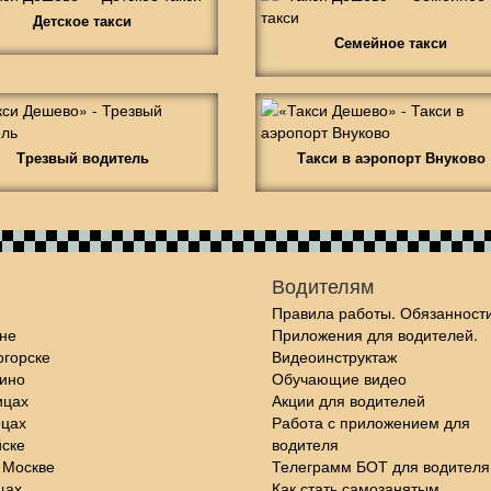
Детское такси
Семейное такси
Трезвый водитель
Такси в аэропорт Внуково
Водителям
Правила работы. Обязанности
не
Приложения для водителей.
огорске
Видеоинструктаж
шино
Обучающие видео
ицах
Акции для водителей
рцах
Работа с приложением для
йске
водителя
 Москве
Телеграмм БОТ для водителя
щах
Как стать самозанятым