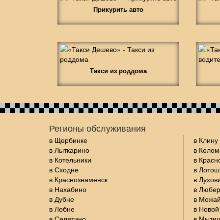
Прикурить авто
Такси из роддома
Регионы обслуживания
в Щербинке
в Клину
в Лыткарино
в Колом
в Котельники
в Красн
в Сходне
в Лото
в Краснознаменск
в Лухов
в Нахабино
в Любе
в Дубне
в Можа
в Лобне
в Новой
в Селятино
в Мыти