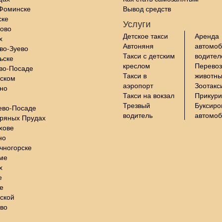
-Фоминске
Вывод средств
ске
Услуги
цово
Детское такси
Аренда
х
Автоняня
автомоб
во-Зуево
Такси с детским
водите
ьске
креслом
Перевоз
во-Посаде
Такси в
животны
нском
аэропорт
Зоотакс
но
Такси на вокзал
Прикури
Трезвый
Буксиро
ево-Посаде
водитель
автомо
бряных Прудах
хове
но
чногорске
ме
х
е
е
ской
во