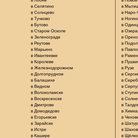
в Селятино
в Мыти
в Солнцево
в Наро
в Тучково
в Ногин
в Бутово
в Один
в Старом Осколе
в Озера
в Зеленограде
в Орехо
в Реутове
в Подол
в Марьино
в Павло
в Ивантеевке
в Раме
в Королеве
в Пушки
в Железнодорожном
в Рузе
в Долгопрудном
в Серги
в Балашихе
в Сере
в Видном
в Серпу
в Волоколамске
в Ступи
в Воскресенске
в Солне
в Дмитрове
в Талдо
в Домодедово
в Химка
в Егорьевске
в Чехов
в Зарайске
в Шатур
в Истре
в Шахов
в Кашире
в Щёлко