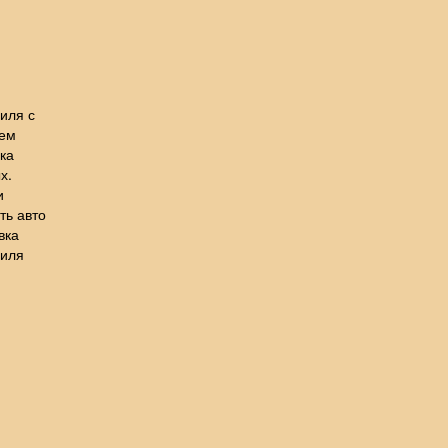
иля с
лем
ка
х.
и
ть авто
вка
биля