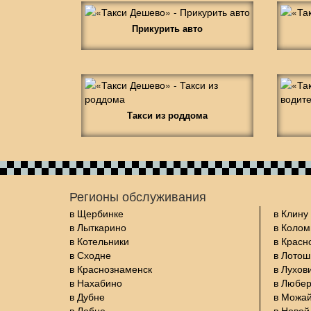
Прикурить авто
Такси из роддома
Регионы обслуживания
в Щербинке
в Клину
в Лыткарино
в Колом
в Котельники
в Красн
в Сходне
в Лото
в Краснознаменск
в Лухов
в Нахабино
в Любе
в Дубне
в Можа
в Лобне
в Новой