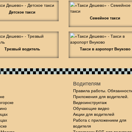
Детское такси
Семейное такси
Трезвый водитель
Такси в аэропорт Внуково
Водителям
Правила работы. Обязанности
не
Приложения для водителей.
огорске
Видеоинструктаж
шино
Обучающие видео
ицах
Акции для водителей
рцах
Работа с приложением для
йске
водителя
 Москве
Телеграмм БОТ для водителя