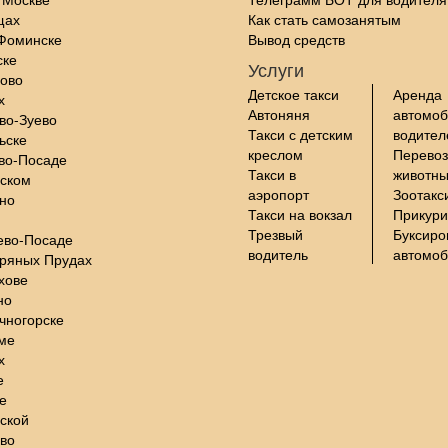
щах
Как стать самозанятым
-Фоминске
Вывод средств
ске
Услуги
цово
Детское такси
Аренда
х
Автоняня
автомоб
во-Зуево
Такси с детским
водите
ьске
креслом
Перевоз
во-Посаде
Такси в
животны
нском
аэропорт
Зоотакс
но
Такси на вокзал
Прикури
Трезвый
Буксиро
ево-Посаде
водитель
автомо
бряных Прудах
хове
но
чногорске
ме
х
е
е
ской
во