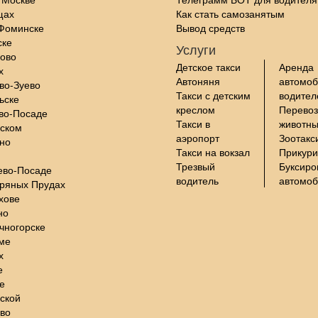
щах
Как стать самозанятым
-Фоминске
Вывод средств
ске
Услуги
цово
Детское такси
Аренда
х
Автоняня
автомоб
во-Зуево
Такси с детским
водите
ьске
креслом
Перевоз
во-Посаде
Такси в
животны
нском
аэропорт
Зоотакс
но
Такси на вокзал
Прикури
Трезвый
Буксиро
ево-Посаде
водитель
автомо
бряных Прудах
хове
но
чногорске
ме
х
е
е
ской
во