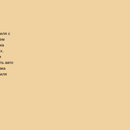
иля с
лем
ка
х.
и
ть авто
вка
биля