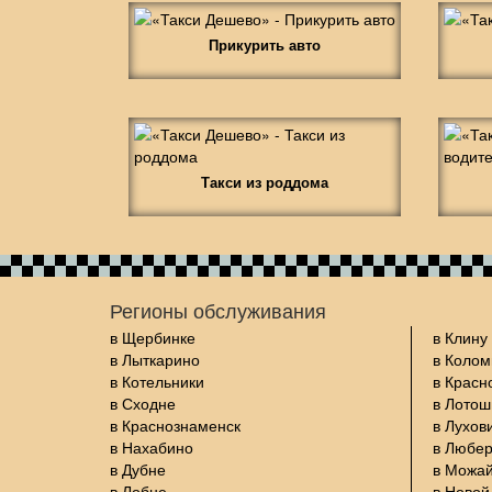
Прикурить авто
Такси из роддома
Регионы обслуживания
в Щербинке
в Клину
в Лыткарино
в Колом
в Котельники
в Красн
в Сходне
в Лото
в Краснознаменск
в Лухов
в Нахабино
в Любе
в Дубне
в Можа
в Лобне
в Новой