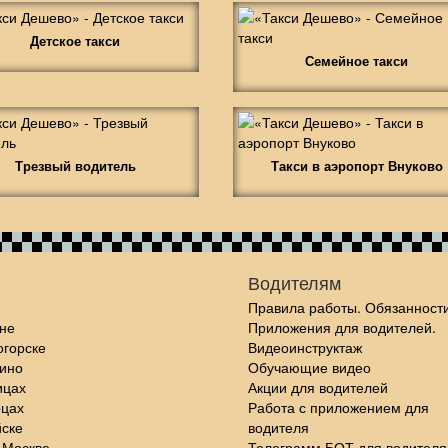
Детское такси
Семейное такси
Трезвый водитель
Такси в аэропорт Внуково
Водителям
Правила работы. Обязанности
не
Приложения для водителей.
огорске
Видеоинструктаж
шино
Обучающие видео
ицах
Акции для водителей
рцах
Работа с приложением для
йске
водителя
 Москве
Телеграмм БОТ для водителя