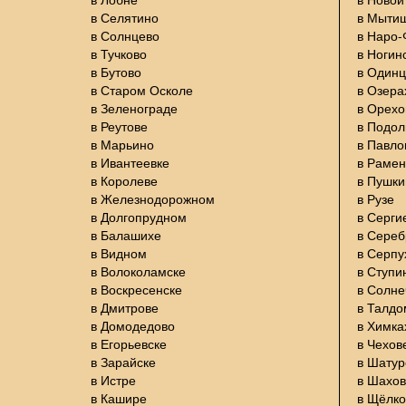
в Селятино
в Мыти
в Солнцево
в Наро
в Тучково
в Ногин
в Бутово
в Один
в Старом Осколе
в Озера
в Зеленограде
в Орехо
в Реутове
в Подол
в Марьино
в Павло
в Ивантеевке
в Раме
в Королеве
в Пушки
в Железнодорожном
в Рузе
в Долгопрудном
в Серги
в Балашихе
в Сере
в Видном
в Серпу
в Волоколамске
в Ступи
в Воскресенске
в Солне
в Дмитрове
в Талдо
в Домодедово
в Химка
в Егорьевске
в Чехов
в Зарайске
в Шатур
в Истре
в Шахов
в Кашире
в Щёлко