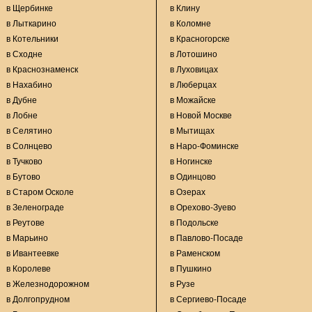
в Щербинке
в Клину
в Лыткарино
в Коломне
в Котельники
в Красногорске
в Сходне
в Лотошино
в Краснознаменск
в Луховицах
в Нахабино
в Люберцах
в Дубне
в Можайске
в Лобне
в Новой Москве
в Селятино
в Мытищах
в Солнцево
в Наро-Фоминске
в Тучково
в Ногинске
в Бутово
в Одинцово
в Старом Осколе
в Озерах
в Зеленограде
в Орехово-Зуево
в Реутове
в Подольске
в Марьино
в Павлово-Посаде
в Ивантеевке
в Раменском
в Королеве
в Пушкино
в Железнодорожном
в Рузе
в Долгопрудном
в Сергиево-Посаде