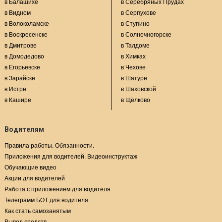
в Балашихе
в Серебряных Прудах
в Видном
в Серпухове
в Волоколамске
в Ступино
в Воскресенске
в Солнечногорске
в Дмитрове
в Талдоме
в Домодедово
в Химках
в Егорьевске
в Чехове
в Зарайске
в Шатуре
в Истре
в Шаховской
в Кашире
в Щёлково
Водителям
Правила работы. Обязанности.
Приложения для водителей. Видеоинструктаж
Обучающие видео
Акции для водителей
Работа с приложением для водителя
Телеграмм БОТ для водителя
Как стать самозанятым
Вывод средств