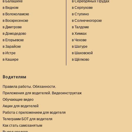
в Балашихе
в Серебряных Прудах
в Видном
в Серпухове
в Волоколамске
в Ступино
в Воскресенске
в Солнечногорске
в Дмитрове
в Талдоме
в Домодедово
в Химках
в Егорьевске
в Чехове
в Зарайске
в Шатуре
в Истре
в Шаховской
в Кашире
в Щёлково
Водителям
Правила работы. Обязанности.
Приложения для водителей. Видеоинструктаж
Обучающие видео
Акции для водителей
Работа с приложением для водителя
Телеграмм БОТ для водителя
Как стать самозанятым
Вывод средств