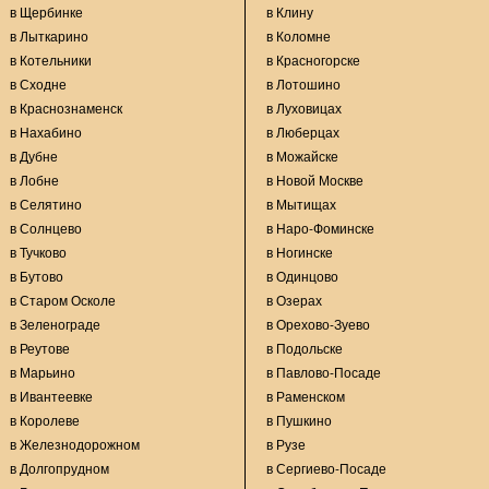
в Щербинке
в Клину
в Лыткарино
в Коломне
в Котельники
в Красногорске
в Сходне
в Лотошино
в Краснознаменск
в Луховицах
в Нахабино
в Люберцах
в Дубне
в Можайске
в Лобне
в Новой Москве
в Селятино
в Мытищах
в Солнцево
в Наро-Фоминске
в Тучково
в Ногинске
в Бутово
в Одинцово
в Старом Осколе
в Озерах
в Зеленограде
в Орехово-Зуево
в Реутове
в Подольске
в Марьино
в Павлово-Посаде
в Ивантеевке
в Раменском
в Королеве
в Пушкино
в Железнодорожном
в Рузе
в Долгопрудном
в Сергиево-Посаде