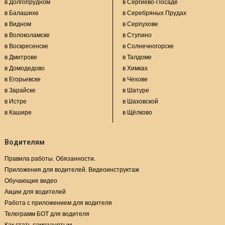
в Долгопрудном
в Сергиево-Посаде
в Балашихе
в Серебряных Прудах
в Видном
в Серпухове
в Волоколамске
в Ступино
в Воскресенске
в Солнечногорске
в Дмитрове
в Талдоме
в Домодедово
в Химках
в Егорьевске
в Чехове
в Зарайске
в Шатуре
в Истре
в Шаховской
в Кашире
в Щёлково
Водителям
Правила работы. Обязанности.
Приложения для водителей. Видеоинструктаж
Обучающие видео
Акции для водителей
Работа с приложением для водителя
Телеграмм БОТ для водителя
Как стать самозанятым