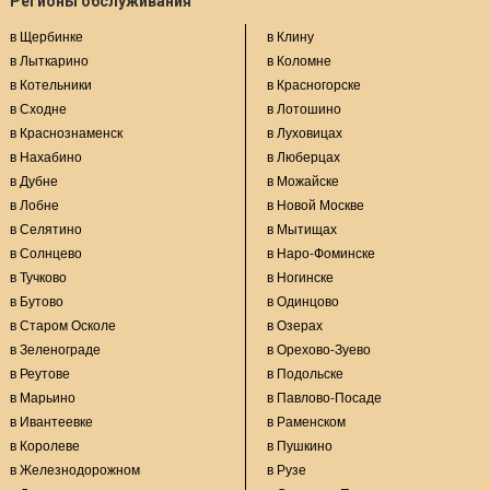
Регионы обслуживания
в Щербинке
в Клину
в Лыткарино
в Коломне
в Котельники
в Красногорске
в Сходне
в Лотошино
в Краснознаменск
в Луховицах
в Нахабино
в Люберцах
в Дубне
в Можайске
в Лобне
в Новой Москве
в Селятино
в Мытищах
в Солнцево
в Наро-Фоминске
в Тучково
в Ногинске
в Бутово
в Одинцово
в Старом Осколе
в Озерах
в Зеленограде
в Орехово-Зуево
в Реутове
в Подольске
в Марьино
в Павлово-Посаде
в Ивантеевке
в Раменском
в Королеве
в Пушкино
в Железнодорожном
в Рузе