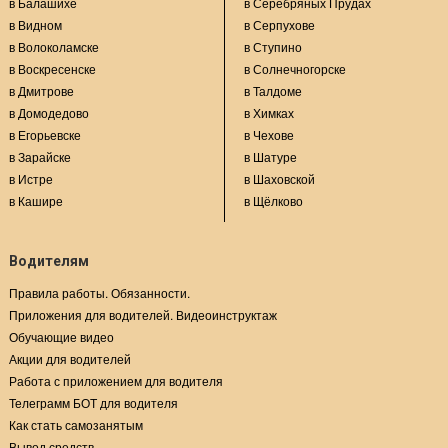
в Балашихе
в Серебряных Прудах
в Видном
в Серпухове
в Волоколамске
в Ступино
в Воскресенске
в Солнечногорске
в Дмитрове
в Талдоме
в Домодедово
в Химках
в Егорьевске
в Чехове
в Зарайске
в Шатуре
в Истре
в Шаховской
в Кашире
в Щёлково
Водителям
Правила работы. Обязанности.
Приложения для водителей. Видеоинструктаж
Обучающие видео
Акции для водителей
Работа с приложением для водителя
Телеграмм БОТ для водителя
Как стать самозанятым
Вывод средств