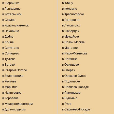
в Щербинке
в Клину
в Лыткарино
в Коломне
в Котельники
в Красногорске
в Сходне
в Лотошино
в Краснознаменск
в Луховицах
в Нахабино
в Люберцах
в Дубне
в Можайске
в Лобне
в Новой Москве
в Селятино
в Мытищах
в Солнцево
в Наро-Фоминске
в Тучково
в Ногинске
в Бутово
в Одинцово
в Старом Осколе
в Озерах
в Зеленограде
в Орехово-Зуево
в Реутове
в Подольске
в Марьино
в Павлово-Посаде
в Ивантеевке
в Раменском
в Королеве
в Пушкино
в Железнодорожном
в Рузе
в Долгопрудном
в Сергиево-Посаде