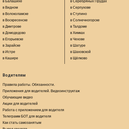
в Балашихе
в Серебряных Прудах
в Видном
в Серпухове
в Волоколамске
в Ступино
в Воскресенске
в Солнечногорске
в Дмитрове
в Талдоме
в Домодедово
в Химках
в Егорьевске
в Чехове
в Зарайске
в Шатуре
в Истре
в Шаховской
в Кашире
в Щёлково
Водителям
Правила работы. Обязанности.
Приложения для водителей. Видеоинструктаж
Обучающие видео
Акции для водителей
Работа с приложением для водителя
Телеграмм БОТ для водителя
Как стать самозанятым
Вывод средств