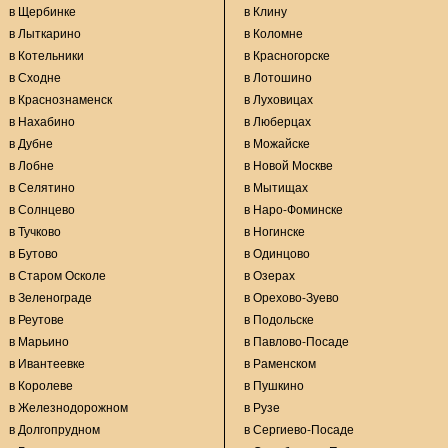
в Щербинке
в Клину
в Лыткарино
в Коломне
в Котельники
в Красногорске
в Сходне
в Лотошино
в Краснознаменск
в Луховицах
в Нахабино
в Люберцах
в Дубне
в Можайске
в Лобне
в Новой Москве
в Селятино
в Мытищах
в Солнцево
в Наро-Фоминске
в Тучково
в Ногинске
в Бутово
в Одинцово
в Старом Осколе
в Озерах
в Зеленограде
в Орехово-Зуево
в Реутове
в Подольске
в Марьино
в Павлово-Посаде
в Ивантеевке
в Раменском
в Королеве
в Пушкино
в Железнодорожном
в Рузе
в Долгопрудном
в Сергиево-Посаде