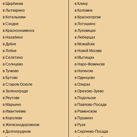
в Щербинке
в Клину
в Лыткарино
в Коломне
в Котельники
в Красногорске
в Сходне
в Лотошино
в Краснознаменск
в Луховицах
в Нахабино
в Люберцах
в Дубне
в Можайске
в Лобне
в Новой Москве
в Селятино
в Мытищах
в Солнцево
в Наро-Фоминске
в Тучково
в Ногинске
в Бутово
в Одинцово
в Старом Осколе
в Озерах
в Зеленограде
в Орехово-Зуево
в Реутове
в Подольске
в Марьино
в Павлово-Посаде
в Ивантеевке
в Раменском
в Королеве
в Пушкино
в Железнодорожном
в Рузе
в Долгопрудном
в Сергиево-Посаде