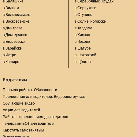
в Балашихе
в Серебряных Прудах
в Видном
в Серпухове
в Волоколамске
в Ступино
в Воскресенске
в Солнечногорске
в Дмитрове
в Талдоме
в Домодедово
в Химках
в Егорьевске
в Чехове
в Зарайске
в Шатуре
в Истре
в Шаховской
в Кашире
в Щёлково
Водителям
Правила работы. Обязанности.
Приложения для водителей. Видеоинструктаж
Обучающие видео
Акции для водителей
Работа с приложением для водителя
Телеграмм БОТ для водителя
Как стать самозанятым
Вывод средств