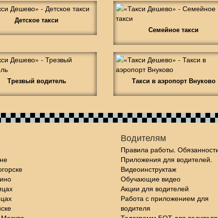
Детское такси
Семейное такси
Трезвый водитель
Такси в аэропорт Внуково
Водителям
Правила работы. Обязанности
не
Приложения для водителей.
огорске
Видеоинструктаж
шино
Обучающие видео
ицах
Акции для водителей
рцах
Работа с приложением для
йске
водителя
 Москве
Телеграмм БОТ для водителя