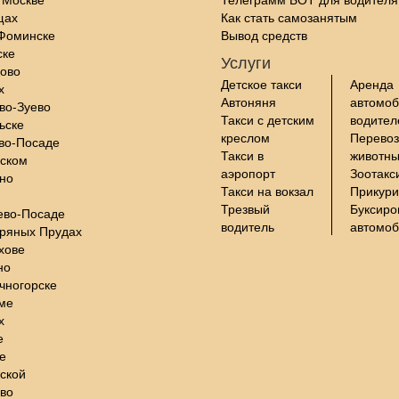
щах
Как стать самозанятым
-Фоминске
Вывод средств
ске
Услуги
цово
Детское такси
Аренда
х
Автоняня
автомоб
во-Зуево
Такси с детским
водите
ьске
креслом
Перевоз
во-Посаде
Такси в
животны
нском
аэропорт
Зоотакс
но
Такси на вокзал
Прикури
Трезвый
Буксиро
ево-Посаде
водитель
автомо
бряных Прудах
хове
но
чногорске
ме
х
е
е
ской
во