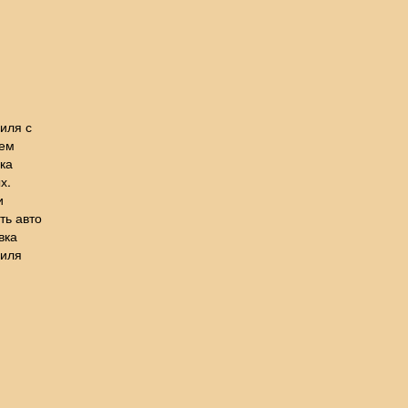
иля с
лем
ка
х.
и
ть авто
вка
биля