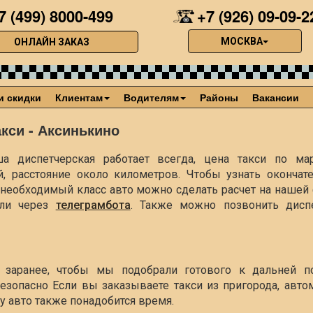
7 (499) 8000-499
+7 (926) 09-09-2
МОСКВА
ОНЛАЙН ЗАКАЗ
и скидки
Клиентам
Водителям
Районы
Вакансии
акси - Аксинькино
а диспетчерская работает всегда, цена такси по ма
й, расстояние около
километров. Чтобы узнать окончат
ть необходимый класс авто можно сделать расчет на наше
ли через
телеграмбота
. Также можно позвонить диспе
е заранее, чтобы мы подобрали готового к дальней п
езопасно Если вы заказываете такси из пригорода, авто
чу авто также понадобится время.