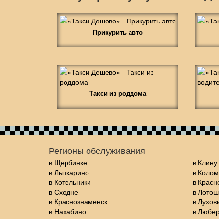
Прикурить авто
Такси из роддома
Регионы обслуживания
в Щербинке
в Клину
в Лыткарино
в Колом
в Котельники
в Красн
в Сходне
в Лото
в Краснознаменск
в Лухов
в Нахабино
в Любе