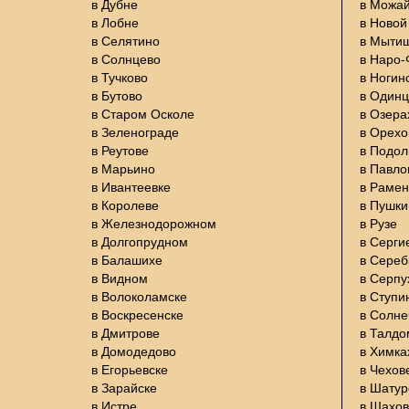
в Дубне
в Можа
в Лобне
в Новой
в Селятино
в Мыти
в Солнцево
в Наро
в Тучково
в Ногин
в Бутово
в Один
в Старом Осколе
в Озера
в Зеленограде
в Орехо
в Реутове
в Подол
в Марьино
в Павло
в Ивантеевке
в Раме
в Королеве
в Пушки
в Железнодорожном
в Рузе
в Долгопрудном
в Серги
в Балашихе
в Сере
в Видном
в Серпу
в Волоколамске
в Ступи
в Воскресенске
в Солне
в Дмитрове
в Талдо
в Домодедово
в Химка
в Егорьевске
в Чехов
в Зарайске
в Шатур
в Истре
в Шахов