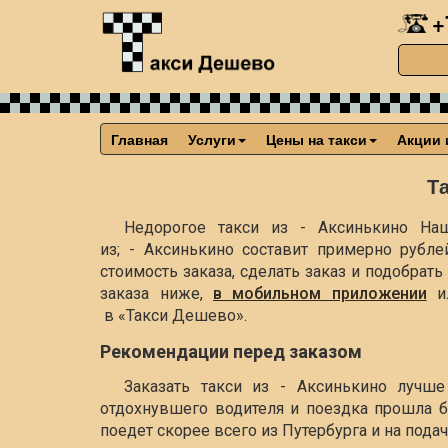
+
Главная
Услуги
Цены на такси
Акции 
Т
Недорогое такси из - Аксинькино Наш
из; - Аксинькино составит примерно
рубле
стоимость заказа, сделать заказ и подобра
заказа ниже,
в мобильном приложении
и
в «Такси Дешево».
Рекомендации перед заказом
Заказать такси из - Аксинькино лучш
отдохнувшего водителя и поездка прошла б
поедет скорее всего из Путербурга и на пода