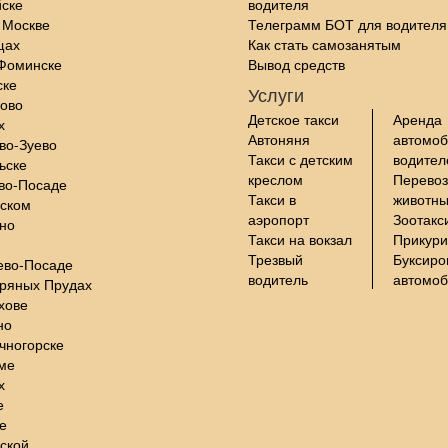
йске
водителя
 Москве
Телеграмм БОТ для водителя
щах
Как стать самозанятым
-Фоминске
Вывод средств
ске
Услуги
цово
Детское такси
Аренда
х
Автоняня
автомоб
во-Зуево
Такси с детским
водите
ьске
креслом
Перевоз
во-Посаде
Такси в
животны
нском
аэропорт
Зоотакс
но
Такси на вокзал
Прикури
Трезвый
Буксиро
ево-Посаде
водитель
автомо
бряных Прудах
хове
но
чногорске
ме
х
е
е
ской