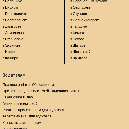
в Балашихе
в Серебряных Прудах
в Видном
в Серпухове
в Волоколамске
в Ступино
в Воскресенске
в Солнечногорске
в Дмитрове
в Талдоме
в Домодедово
в Химках
в Егорьевске
в Чехове
в Зарайске
в Шатуре
в Истре
в Шаховской
в Кашире
в Щёлково
Водителям
Правила работы. Обязанности.
Приложения для водителей. Видеоинструктаж
Обучающие видео
Акции для водителей
Работа с приложением для водителя
Телеграмм БОТ для водителя
Как стать самозанятым
Вывод средств