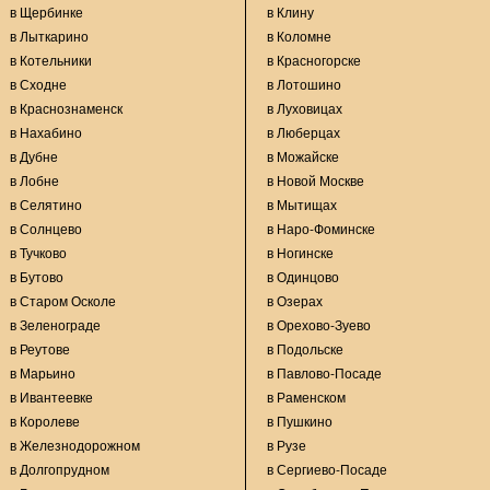
в Щербинке
в Клину
в Лыткарино
в Коломне
в Котельники
в Красногорске
в Сходне
в Лотошино
в Краснознаменск
в Луховицах
в Нахабино
в Люберцах
в Дубне
в Можайске
в Лобне
в Новой Москве
в Селятино
в Мытищах
в Солнцево
в Наро-Фоминске
в Тучково
в Ногинске
в Бутово
в Одинцово
в Старом Осколе
в Озерах
в Зеленограде
в Орехово-Зуево
в Реутове
в Подольске
в Марьино
в Павлово-Посаде
в Ивантеевке
в Раменском
в Королеве
в Пушкино
в Железнодорожном
в Рузе
в Долгопрудном
в Сергиево-Посаде