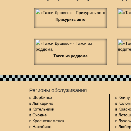
Прикурить авто
Такси из роддома
Регионы обслуживания
в Щербинке
в Клину
в Лыткарино
в Колом
в Котельники
в Красн
в Сходне
в Лото
в Краснознаменск
в Лухов
в Нахабино
в Любе