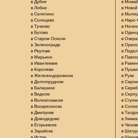
в Дубне
в Можа
в Лобне
в Новой
в Селятино
в Мыти
в Солнцево
в Наро
в Тучково
в Ногин
в Бутово
в Один
в Старом Осколе
в Озера
в Зеленограде
в Орехо
в Реутове
в Подол
в Марьино
в Павло
в Ивантеевке
в Раме
в Королеве
в Пушки
в Железнодорожном
в Рузе
в Долгопрудном
в Серги
в Балашихе
в Сере
в Видном
в Серпу
в Волоколамске
в Ступи
в Воскресенске
в Солне
в Дмитрове
в Талдо
в Домодедово
в Химка
в Егорьевске
в Чехов
в Зарайске
в Шатур
в Истре
в Шахов