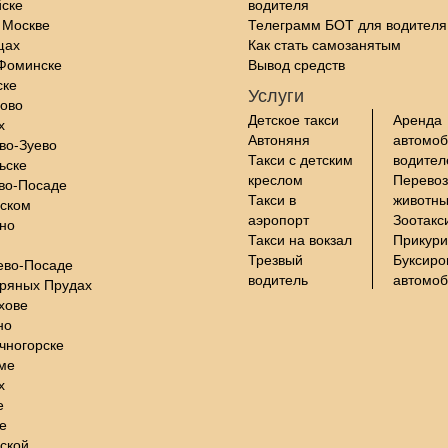
йске
водителя
 Москве
Телеграмм БОТ для водителя
щах
Как стать самозанятым
-Фоминске
Вывод средств
ске
Услуги
цово
Детское такси
Аренда
х
Автоняня
автомоб
во-Зуево
Такси с детским
водите
ьске
креслом
Перевоз
во-Посаде
Такси в
животны
нском
аэропорт
Зоотакс
но
Такси на вокзал
Прикури
Трезвый
Буксиро
ево-Посаде
водитель
автомо
бряных Прудах
хове
но
чногорске
ме
х
е
е
ской