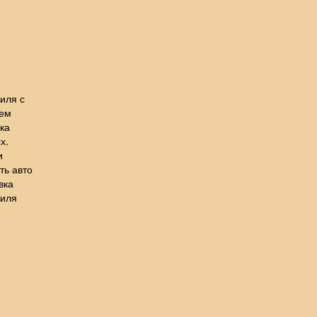
иля с
лем
ка
х.
и
ть авто
вка
биля